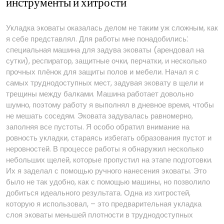
инструменты и хитрости
Укладка эковаты оказалась делом не таким уж сложным, как
я себе представлял. Для работы мне понадобились⁚
специальная машина для задува эковаты (арендовал на
сутки), респиратор, защитные очки, перчатки, и несколько
прочных плёнок для защиты полов и мебели. Начал я с
самых труднодоступных мест, задувая эковату в щели и
трещины между балками. Машина работает довольно
шумно, поэтому работу я выполнял в дневное время, чтобы
не мешать соседям. Эковата задувалась равномерно,
заполняя все пустоты. Я особо обратил внимание на
ровность укладки, стараясь избегать образования пустот и
неровностей. В процессе работы я обнаружил несколько
небольших щелей, которые пропустил на этапе подготовки.
Их я заделал с помощью ручного нанесения эковаты. Это
было не так удобно, как с помощью машины, но позволило
добиться идеального результата. Одна из хитростей,
которую я использовал, – это предварительная укладка
слоя эковаты меньшей плотности в труднодоступных