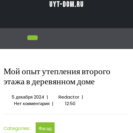
Перейти
uyt-dom.ru
к
содержимому
Открыть
меню
Мой опыт утепления второго
этажа в деревянном доме
5
Мой
5 декабря 2024
|
Redactor
|
декабря
опыт
Нет комментария
|
12:50
2024
утепления
второго
этажа
Categories :
Фасад
в