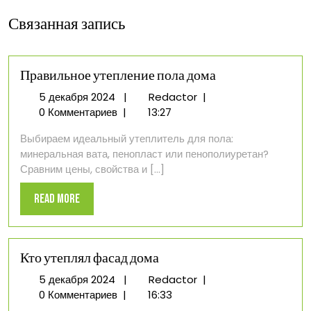
Связанная запись
Правильное утепление пола дома
5
Правильное
5 декабря 2024
|
Redactor
|
декабря
утепление
0 Комментариев
|
13:27
2024
пола
Выбираем идеальный утеплитель для пола:
дома
минеральная вата, пенопласт или пенополиуретан?
Сравним цены, свойства и [...]
Read
Read More
More
Кто утеплял фасад дома
5
Кто
5 декабря 2024
|
Redactor
|
декабря
утеплял
0 Комментариев
|
16:33
2024
фасад