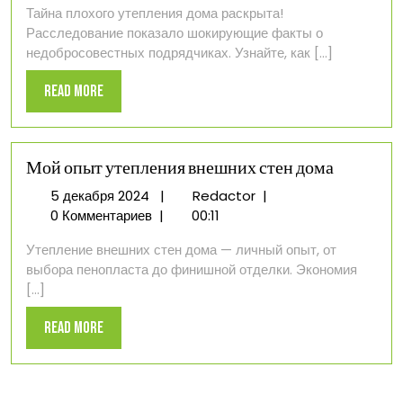
Тайна плохого утепления дома раскрыта!
дома
Расследование показало шокирующие факты о
недобросовестных подрядчиках. Узнайте, как [...]
Read
Read More
More
Мой опыт утепления внешних стен дома
5
Мой
5 декабря 2024
|
Redactor
|
декабря
опыт
0 Комментариев
|
00:11
2024
утепления
Утепление внешних стен дома — личный опыт, от
внешних
выбора пенопласта до финишной отделки. Экономия
стен
[...]
дома
Read
Read More
More