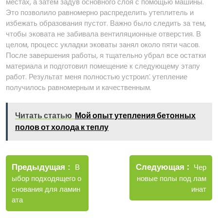
местах, а затем задув основного слоя с помощью машины.
Это позволило равномерно распределить утеплитель и
избежать образования пустот. Важно было следить за тем,
чтобы эковата не забивала вентиляционные отверстия. В
целом, процесс укладки эковаты занял около пяти часов.
После завершения работы, я тщательно убрал все остатки
материала и подготовил помещение к следующему этапу
работ. Результат меня полностью устроил⁚ утепление
получилось равномерным и качественным.
Читать статью
Мой опыт утепления бетонных
полов от холода к теплу
Навигация
Новые
Следующая
по
Старые
Чер
Предыдущая
В
записи
записи
новые полы под лам
ыбор подходящего о
записям
инат
снования для ламин
ата