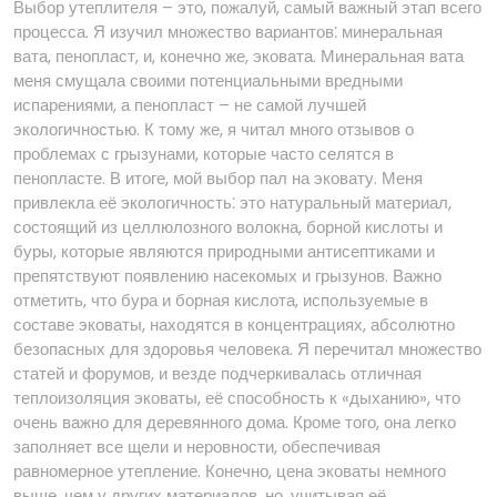
Выбор утеплителя – это, пожалуй, самый важный этап всего
процесса. Я изучил множество вариантов⁚ минеральная
вата, пенопласт, и, конечно же, эковата. Минеральная вата
меня смущала своими потенциальными вредными
испарениями, а пенопласт – не самой лучшей
экологичностью. К тому же, я читал много отзывов о
проблемах с грызунами, которые часто селятся в
пенопласте. В итоге, мой выбор пал на эковату. Меня
привлекла её экологичность⁚ это натуральный материал,
состоящий из целлюлозного волокна, борной кислоты и
буры, которые являются природными антисептиками и
препятствуют появлению насекомых и грызунов. Важно
отметить, что бура и борная кислота, используемые в
составе эковаты, находятся в концентрациях, абсолютно
безопасных для здоровья человека. Я перечитал множество
статей и форумов, и везде подчеркивалась отличная
теплоизоляция эковаты, её способность к «дыханию», что
очень важно для деревянного дома. Кроме того, она легко
заполняет все щели и неровности, обеспечивая
равномерное утепление. Конечно, цена эковаты немного
выше, чем у других материалов, но, учитывая её