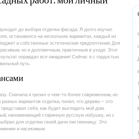
садных работ⁚ мой личный
 доходит до выбора отделки фасада. Я долго изучал
тоге, остановился на нескольких вариантах, каждый из
бюджет и собственные эстетические предпочтения; Для
расивым, но и долговечным, практичным в уходе. Этот
езультат оправдал все ожидания! Сейчас я с гордостью
авильный путь.
юансами
зу. Сначала я грезил о чем-то более современном, но
 разных вариантов отделки, понял, что дерево – это
Я представил себе, как будет выглядеть мой дом,
ый, напоминающий старинную русскую избушку, но с
ыбрал для отделки своей дачи лиственницу. Это
гниению и насекомым.