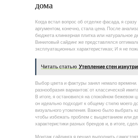
дома
Когда встал вопрос об отделке фасада, я сраз
аргументом, конечно, стала цена. После анализ
бюджета клинкерная плитка или натуральное де
Виниловый сайдинг же представлялся оптимал
эксплуатационных характеристиках; И я не пож
Читать статью
Утепление стен изнутри
Выбор цвета и фактуры занял немало времени. 
разнообразия вариантов⁚ от классической ими
В итоге, я остановился на спокойном бежевом ц
он идеально подходит к общему стилю моего до
визуального утомления. Важно было выбрать ка
чтобы избежать проблем с выцветанием или де
характеристики разных брендов и, в итоге, сде
Монтаж сайдинга я решил выполнить самостояте