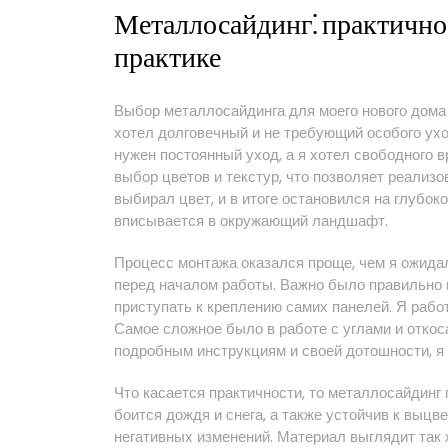
Металлосайдинг⁚ практичнос
практике
Выбор металлосайдинга для моего нового дома
хотел долговечный и не требующий особого ухо
нужен постоянный уход, а я хотел свободного 
выбор цветов и текстур, что позволяет реализ
выбирал цвет, и в итоге остановился на глубок
вписывается в окружающий ландшафт.
Процесс монтажа оказался проще, чем я ожидал
перед началом работы. Важно было правильно п
приступать к креплению самих панелей. Я работ
Самое сложное было в работе с углами и откоса
подробным инструкциям и своей дотошности, я 
Что касается практичности, то металлосайдинг
боится дождя и снега, а также устойчив к выцв
негативных изменений. Материал выглядит так ж