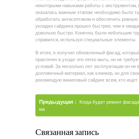
некоторыми навыками работы с инструментом, я
оказалась важным этапом⁚ необходимо было тщ
обработать антисептиком и обеспечить ровную
укладки сайдинга прошел быстрее, чем я ожидал
довольно быстро. Конечно, были небольшие труд
справился, используя специальные элементы.
В итоге, я получил обновленный фасад, которы
практичен в уходе⁚ его легко мыть, он не треб
условий. За несколько лет эксплуатации он не 
долговечный материал, как клинкер, но для сво
рекомендую виниловый сайдинг всем, кто ищет
Навигация
Старые
Предыдущая
Когда будет ремонт фасада
по
записи
ма
записям
Связанная запись