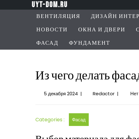
Перейти
uyt-dom.ru
к
ВЕНТИЛЯЦИЯ
ДИЗАЙН ИНТЕ
содержимому
НОВОСТИ
ОКНА И ДВЕРИ
ФАСАД
ФУНДАМЕНТ
Из чего делать фаса
5
Из
5 декабря 2024
|
Redactor
|
Нет
декабря
чего
2024
делать
фасад
Categories :
Фасад
своего
дома