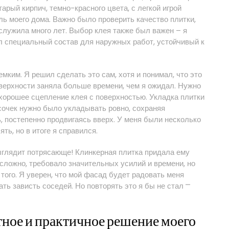
арый кирпич, темно-красного цвета, с легкой игрой
ль моего дома. Важно было проверить качество плитки,
ослужила много лет. Выбор клея также был важен – я
 специальный состав для наружных работ, устойчивый к
мким. Я решил сделать это сам, хотя и понимал, что это
верхности заняла больше времени, чем я ожидал. Нужно
хорошее сцепление клея с поверхностью. Укладка плитки
сочек нужно было укладывать ровно, сохраняя
 постепенно продвигаясь вверх. У меня были несколько
ь, но в итоге я справился.
ыглядит потрясающе! Клинкерная плитка придала ему
 сложно, требовало значительных усилий и времени, но
 того. Я уверен, что мой фасад будет радовать меня
ть зависть соседей. Но повторять это я бы не стал ⎻
ное и практичное решение моего