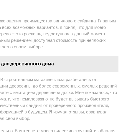
у же оценил преимущества винилового сайдинга. Главным
а всех возможных вариантов, я понял, что для моего
рево – это роскошь, недоступная в данный момент.
ьным решением⁚ доступная стоимость при неплохих
алел о своем выборе.
 для деревянного дома
В строительном магазине глаза разбегались от
тации древесины до более современных, смелых решений.
вете с имитацией деревянной доски. Мне показалось, что
ма, и, что немаловажно, не будет вызывать быстрого
чественный сайдинг от проверенного производителя,
формацией в будущем. Я изучал отзывы, сравнивал
лал свой выбор.
льно. В интернете масса видео-инструкций, и, обладая