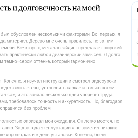
ть и долговечность на моей
 был обусловлен несколькими факторами. Во-первых, я
да материал. Дерево мне очень нравилось, но за ним
времени. Во-вторых, металлосайдинг предлагает широкий
овать практически любой дизайнерский замысел. Я долго
ом темно-сером оттенке, который гармонично
. Конечно, я изучал инструкции и смотрел видеоуроки
одготовить стены, установить каркас и только потом
ал сам, и это заняло несколько дней упорного труда.
ми, требовалось точность и аккуратность. Но, благодаря
справился без проблем.
 полностью оправдал мои ожидания. Он легко моется, не
етанию. За два года эксплуатации я не заметил никаких
е хорошо, как и в день установки. Конечно, были