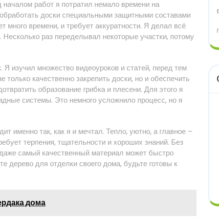
д началом работ я потратил немало времени на
о обработать доски специальными защитными составами
т много времени, и требует аккуратности. Я делал всё
а. Несколько раз переделывал некоторые участки, потому
 Я изучил множество видеоуроков и статей, перед тем
не только качественно закрепить доски, но и обеспечить
твратить образование грибка и плесени. Для этого я
дные системы. Это немного усложнило процесс, но я
ит именно так, как я и мечтал. Тепло, уютно, а главное –
требует терпения, тщательности и хороших знаний. Без
 даже самый качественный материал может быстро
те дерево для отделки своего дома, будьте готовы к
ердака дома