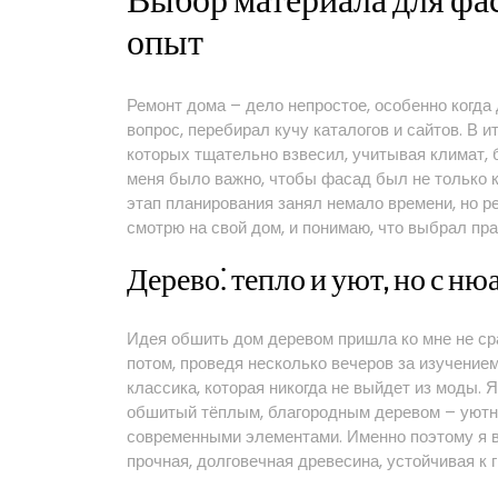
Выбор материала для фа
опыт
Ремонт дома – дело непростое, особенно когда
вопрос, перебирал кучу каталогов и сайтов. В и
которых тщательно взвесил, учитывая климат, 
меня было важно, чтобы фасад был не только к
этап планирования занял немало времени, но р
смотрю на свой дом, и понимаю, что выбрал пр
Дерево⁚ тепло и уют, но с н
Идея обшить дом деревом пришла ко мне не сра
потом, проведя несколько вечеров за изучением
классика, которая никогда не выйдет из моды. 
обшитый тёплым, благородным деревом – уютн
современными элементами. Именно поэтому я в
прочная, долговечная древесина, устойчивая к 