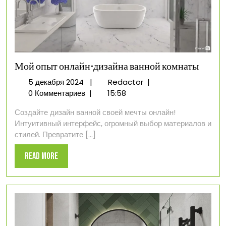
Мой опыт онлайн-дизайна ванной комнаты
5
Мой
5 декабря 2024
|
Redactor
|
декабря
опыт
0 Комментариев
|
15:58
2024
онлайн-
Создайте дизайн ванной своей мечты онлайн!
дизайна
Интуитивный интерфейс, огромный выбор материалов и
ванной
стилей. Превратите [...]
комнаты
Read
Read More
More