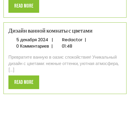
Read
Read More
More
Дизайн ванной комнаты с цветами
5
Дизайн
5 декабря 2024
|
Redactor
|
декабря
ванной
0 Комментариев
|
01:48
2024
комнаты
Превратите ванную в оазис спокойствия! Уникальный
с
дизайн с цветами: нежные оттенки, уютная атмосфера,
цветами
[...]
Read
Read More
More