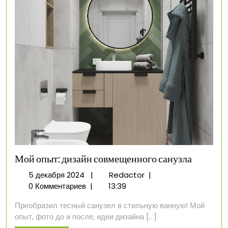
Мой опыт: дизайн совмещенного санузла
5
Мой
5 декабря 2024
|
Redactor
|
декабря
опыт:
0 Комментариев
|
13:39
2024
дизайн
Преобразил тесный санузел в стильную ванную! Мой
совмещенного
опыт, фото до и после, идеи дизайна [...]
санузла