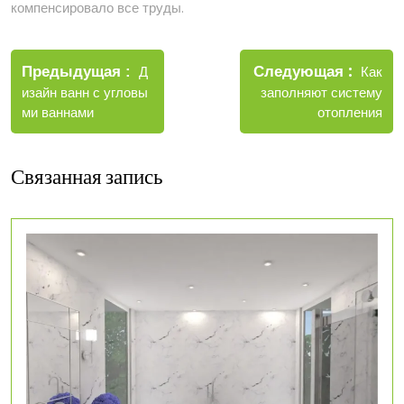
компенсировало все труды.
Навигация
Новые
Следующая
по
Старые
Как
Предыдущая
Д
записи
записи
заполняют систему
изайн ванн с угловы
записям
отопления
ми ваннами
Связанная запись