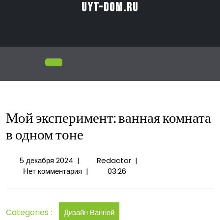
Перейти
uyt-dom.ru
к
содержимому
Открыть
меню
Мой эксперимент: ванная комната
в одном тоне
5
Мой
5 декабря 2024
|
Redactor
|
декабря
эксперимент:
Нет комментария
|
03:26
2024
ванная
комната
в
Categories :
Дизайн Ванной
одном