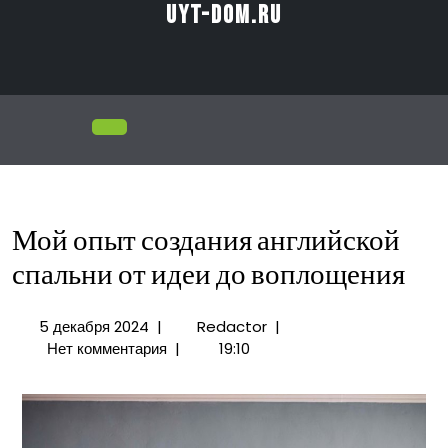
Перейти
uyt-dom.ru
к
содержимому
Открыть
меню
Мой опыт создания английской
спальни от идеи до воплощения
5
Мой
5 декабря 2024
|
Redactor
|
декабря
опыт
Нет комментария
|
19:10
2024
создания
английской
спальни
от