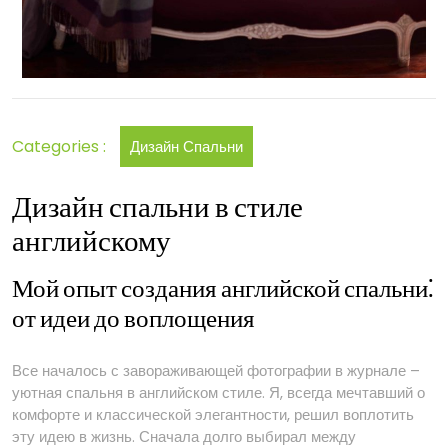
Categories :
Дизайн Спальни
Дизайн спальни в стиле
английскому
Мой опыт создания английской спальни⁚
от идеи до воплощения
Все началось с завораживающей фотографии в журнале –
уютная спальня в английском стиле. Я, всегда мечтавший о
комфорте и классической элегантности, решил воплотить
эту идею в жизнь. Сначала долго выбирал между