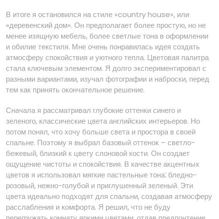
В итоге я остановился на стиле «country house», или
«деревенский дом». Он предполагает более простую, но не
менее изящную мебель, более светлые тона в оформлении
и обилие текстиля. Мне очень понравилась идея создать
атмосферу спокойствия и уютного тепла. Цветовая палитра
стала ключевым элементом. Я долго экспериментировал с
разными вариантами, изучал фотографии и наброски, перед
тем как принять окончательное решение.
Сначала я рассматривал глубокие оттенки синего и
зеленого, классические цвета английских интерьеров. Но
потом понял, что хочу больше света и простора в своей
спальне. Поэтому я выбрал базовый оттенок – светло-
бежевый, близкий к цвету слоновой кости. Он создает
ощущение чистоты и спокойствия. В качестве акцентных
цветов я использовал мягкие пастельные тона⁚ бледно-
розовый, нежно-голубой и приглушенный зеленый. Эти
цвета идеально подходят для спальни, создавая атмосферу
расслабления и комфорта. Я решил, что не буду
перегружать комнату яркими цветами, отдав предпочтение