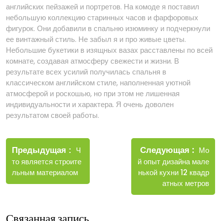
английских пейзажей и портретов. На комоде я поставил
небольшую коллекцию старинных часов и фарфоровых
фигурок. Они добавили в спальню изюминку и подчеркнули
ее винтажный стиль. Не забыл я и про живые цветы.
Небольшие букетики в изящных вазах расставлены по всей
комнате, создавая атмосферу свежести и жизни. В
результате всех усилий получилась спальня в
классическом английском стиле, наполненная уютной
атмосферой и роскошью, но при этом не лишенная
индивидуальности и характера. Я очень доволен
результатом своей работы.
Навигация
Новые
Следующая
по
Старые
Мо
Предыдущая
Ч
запис
записи
й опыт дизайна мале
то является строите
записям
нькой кухни 12 квадр
льным материалом
атных метров
Связанная запись