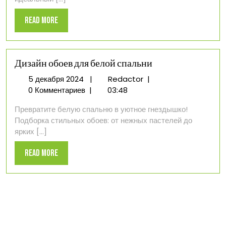
Read
Read More
More
Дизайн обоев для белой спальни
5
Дизайн
5 декабря 2024
|
Redactor
|
декабря
обоев
0 Комментариев
|
03:48
2024
для
Превратите белую спальню в уютное гнездышко!
белой
Подборка стильных обоев: от нежных пастелей до
спальни
ярких [...]
Read
Read More
More