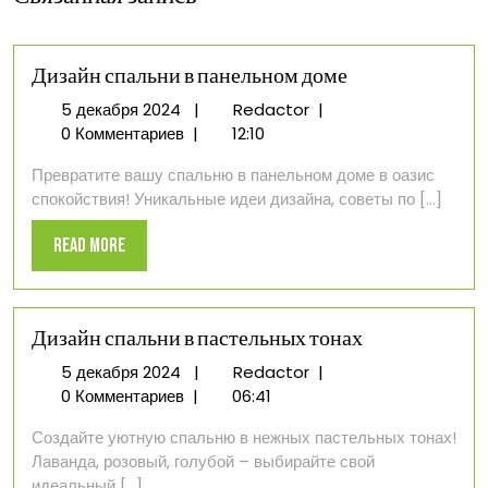
Дизайн спальни в панельном доме
5
Дизайн
5 декабря 2024
|
Redactor
|
декабря
спальни
0 Комментариев
|
12:10
2024
в
Превратите вашу спальню в панельном доме в оазис
панельном
спокойствия! Уникальные идеи дизайна, советы по [...]
доме
Read
Read More
More
Дизайн спальни в пастельных тонах
5
Дизайн
5 декабря 2024
|
Redactor
|
декабря
спальни
0 Комментариев
|
06:41
2024
в
Создайте уютную спальню в нежных пастельных тонах!
пастельных
Лаванда, розовый, голубой – выбирайте свой
тонах
идеальный [...]