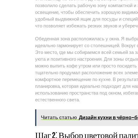
позволило сделать рабочую зону компактной и
освещение, чтобы обеспечить хорошую видимост
удобный выдвижной ящик для посуды и специй.
что позволяет избежать резких звуков и убере
Обеденная зона расположилась у окна. Я выбра
идеально гармонирует со столешницей. Вокруг 
Это место, где мы собираемся всей семьей за з
уюта и позитивного настроения. Для зоны отды
можно выпить кофе утром или просто посидеть 
тщательно продумал расположение всех элемен
комфортное перемещение по кухне. В результа
планировка, которая идеально подходит для на
использованию пространства под окном, избега
естественного света.
Читать статью
Дизайн кухни в чёрно-
Шаг 2⁚ Выбор цветовой пали