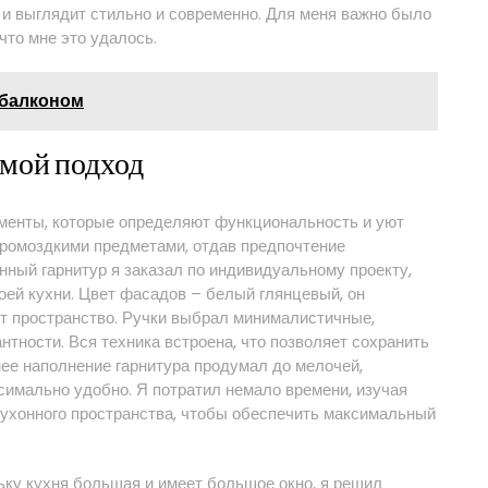
 и выглядит стильно и современно. Для меня важно было
 что мне это удалось.
 балконом
 мой подход
менты, которые определяют функциональность и уют
громоздкими предметами, отдав предпочтение
ный гарнитур я заказал по индивидуальному проекту,
оей кухни. Цвет фасадов – белый глянцевый, он
ет пространство. Ручки выбрал минималистичные,
нтности. Вся техника встроена, что позволяет сохранить
нее наполнение гарнитура продумал до мелочей,
симально удобно. Я потратил немало времени, изучая
кухонного пространства, чтобы обеспечить максимальный
ку кухня большая и имеет большое окно, я решил