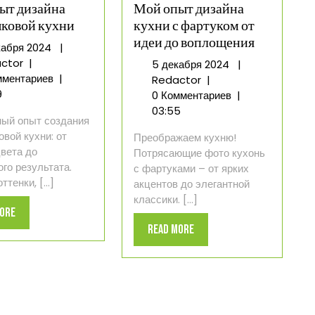
ыт дизайна
Мой опыт дизайна
ковой кухни
кухни с фартуком от
идеи до воплощения
5
кабря 2024
|
Мой
декабря
ctor
|
5
5 декабря 2024
|
опыт
2024
мментариев
|
Мой
декабря
Redactor
|
дизайна
9
опыт
2024
0 Комментариев
|
фисташковой
дизайна
03:55
ый опыт создания
кухни
кухни
вой кухни: от
Преображаем кухню!
с
вета до
Потрясающие фото кухонь
фартуком
го результата.
с фартуками – от ярких
от
тенки, [...]
акцентов до элегантной
идеи
классики. [...]
до
Read
More
воплощения
Read
Read More
More
More