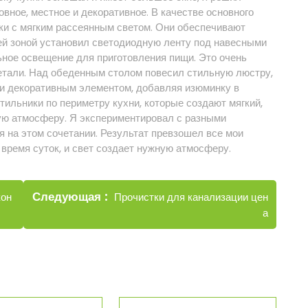
вное, местное и декоративное. В качестве основного
и с мягким рассеянным светом. Они обеспечивают
ей зоной установил светодиодную ленту под навесными
ьное освещение для приготовления пищи. Это очень
детали. Над обеденным столом повесил стильную люстру,
о и декоративным элементом, добавляя изюминку в
етильники по периметру кухни, которые создают мягкий,
ю атмосферу. Я экспериментировал с разными
 на этом сочетании. Результат превзошел все мои
время суток, и свет создает нужную атмосферу.
Новые
Следующая
Прочистки для канализации цен
кон
записи
а