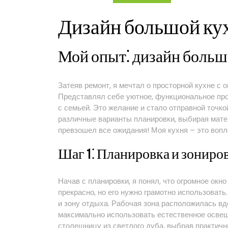
с
большим
Дизайн большой ку
окном
Мой опыт⁚ дизайн больш
Затеяв ремонт, я мечтал о просторной кухне с 
Представлял себе уютное, функциональное прос
с семьей. Это желание и стало отправной точко
различные варианты планировки, выбирая мате
превзошел все ожидания! Моя кухня – это вопл
Шаг 1⁚ Планировка и зониро
Начав с планировки, я понял, что огромное окн
прекрасно, но его нужно грамотно использоват
и зону отдыха. Рабочая зона расположилась вд
максимально использовать естественное освещ
столешницу из светлого дуба, выбрав практичн