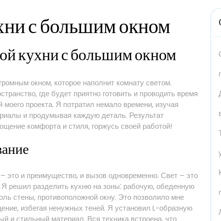
хни с большим окном
ой кухни с большим окном
огромным окном, которое наполнит комнату светом.
транство, где будет приятно готовить и проводить время
й моего проекта. Я потратил немало времени, изучая
риалы и продумывая каждую деталь. Результат
ощение комфорта и стиля, горжусь своей работой!
вание
о – это и преимущество, и вызов одновременно. Свет – это
ь. Я решил разделить кухню на зоны⁚ рабочую, обеденную
оль стены, противоположной окну. Это позволило мне
ение, избегая ненужных теней. Я установил L-образную
ый и стильный материал. Вся техника встроена, что