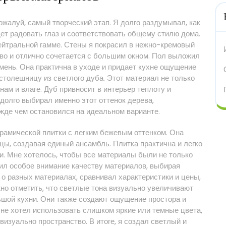
ожалуй, самый творческий этап. Я долго раздумывал, как
дет радовать глаз и соответствовать общему стилю дома.
 нейтральной гамме. Стены я покрасил в нежно-кремовый
тво и отлично сочетается с большим окном. Пол выложил
мень. Она практична в уходе и придает кухне ощущение
столешницу из светлого дуба. Этот материал не только
инам и влаге. Дуб привносит в интерьер теплоту и
долго выбирал именно этот оттенок дерева,
жде чем остановился на идеальном варианте.
рамической плитки с легким бежевым оттенком. Она
цы, создавая единый ансамбль. Плитка практична и легко
ни. Мне хотелось, чтобы все материалы были не только
лил особое внимание качеству материалов, выбирая
о разных материалах, сравнивал характеристики и цены,
но отметить, что светлые тона визуально увеличивают
ьшой кухни. Они также создают ощущение простора и
Я не хотел использовать слишком яркие или темные цвета,
визуально пространство. В итоге, я создал светлый и