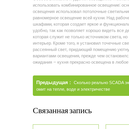
использовать комбинированное освещение⁚ осно
освещения использовал потолочные светильник
равномерное освещение всей кухни. Над рабоч
шкафами, которая создает яркое и функционал
удобно, так как позволяет хорошо видеть все 
которая служит не только источником света, н
интерьер. Кроме того, я установил точечные св
рассеянный свет, придающий помещению уютну
вариантами освещения, прежде чем остановился
ожидания – кухня прекрасно освещена в любое 
Навигация
Старые
Предыдущая
Сколько реально SCADA э
по
записи
омит на тепле, воде и электричестве
записям
Связанная запись