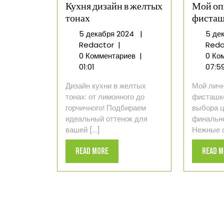
Кухня дизайн в желтых
Мой оп
тонах
фисташ
5
5 декабря 2024
|
5 де
Кухня
декабря
Redactor
|
Reda
дизайн
2024
0 Комментариев
|
0 Ко
в
01:01
07:5
желтых
Дизайн кухни в желтых
Мой личн
тонах
тонах: от лимонного до
фисташко
горчичного! Подбираем
выбора ц
идеальный оттенок для
финально
вашей [...]
Нежные от
Read
Read More
Read 
More