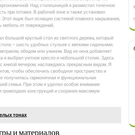
 эргономичной. Над столешницей я разместил точечное
ь при готовке. В рабочей зоне я также установил
 Этот ящик был оснащен системой плавного закрывания,
чь мебель от повреждений.
л большой круглый стол из светлого дерева, который
стола – шесть удобных стульев с мягкими сиденьями.
автраком, обедом или ужином. Вид из окна добавляет
ха я выбрал уютное кресло и небольшой столик. Здесь
с книгой вечером, наслаждаясь прекрасным видом. Я
тов, чтобы обеспечить свободное пространство и
те получилась гармоничная и функциональная
шей семьи. При этом я уделял особое внимание
я громоздких конструкций и сохраняя максимум
белых тонах
тры и материалов