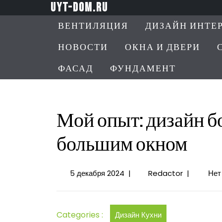
Перейти
uyt-dom.ru
к
ВЕНТИЛЯЦИЯ
ДИЗАЙН ИНТЕ
содержимому
НОВОСТИ
ОКНА И ДВЕРИ
ФАСАД
ФУНДАМЕНТ
Мой опыт: дизайн б
большим окном
5
Мой
5 декабря 2024
|
Redactor
|
Нет
декабря
опыт:
2024
дизайн
большой
Categories :
Дизайн Кухни
кухни