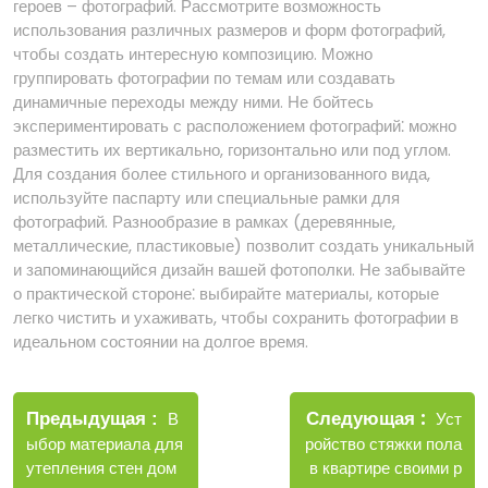
героев – фотографий. Рассмотрите возможность
использования различных размеров и форм фотографий,
чтобы создать интересную композицию. Можно
группировать фотографии по темам или создавать
динамичные переходы между ними. Не бойтесь
экспериментировать с расположением фотографий⁚ можно
разместить их вертикально, горизонтально или под углом.
Для создания более стильного и организованного вида,
используйте паспарту или специальные рамки для
фотографий. Разнообразие в рамках (деревянные,
металлические, пластиковые) позволит создать уникальный
и запоминающийся дизайн вашей фотополки. Не забывайте
о практической стороне⁚ выбирайте материалы, которые
легко чистить и ухаживать, чтобы сохранить фотографии в
идеальном состоянии на долгое время.
Навигация
Новые
Следующая
по
Старые
Уст
Предыдущая
В
записи
записи
ройство стяжки пола
ыбор материала для
записям
в квартире своими р
утепления стен дом