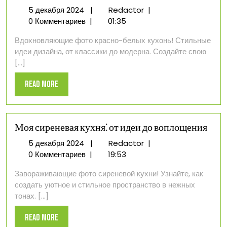
5
Дизайн
5 декабря 2024
|
Redactor
|
декабря
кухонь
0 Комментариев
|
01:35
2024
фото
Вдохновляющие фото красно-белых кухонь! Стильные
красно-
идеи дизайна, от классики до модерна. Создайте свою
белые
[...]
Read
Read More
More
Моя сиреневая кухня⁚ от идеи до воплощения
5
Моя
5 декабря 2024
|
Redactor
|
декабря
сиреневая
0 Комментариев
|
19:53
2024
кухня⁚
Завораживающие фото сиреневой кухни! Узнайте, как
от
создать уютное и стильное пространство в нежных
идеи
тонах. [...]
до
воплощения
Read
Read More