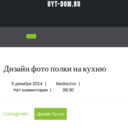
Перейти
uyt-dom.ru
к
содержимому
Открыть
меню
Дизайн фото полки на кухню
5
Дизайн
5 декабря 2024
|
Redactor
|
декабря
фото
Нет комментария
|
08:30
2024
полки
на
кухню
Categories :
Дизайн Кухни