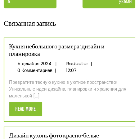
уками
а
Связанная запись
Кухня небольшого размера: дизайн и
планировка
5
Кухня
5 декабря 2024
|
Redactor
|
декабря
небольшого
0 Комментариев
|
12:07
2024
размера:
Превратите тесную кухню в уютное пространство!
дизайн
Уникальные идеи дизайна, планировки и хранения для
и
маленькой [...]
планировка
Read
Read More
More
Дизайн кухонь фото красно-белые